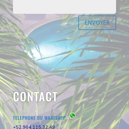
ENVOYER
CONTACT
TELEPHONE OU
WHATSAPP
+52.984.115.32.49