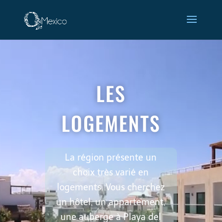
Lecteur
vidéo
LES
LOGEMENTS
La région présente un
choix très varié en
logements. Vous cherchez
un hôtel, un appartement,
une auberge à Playa del