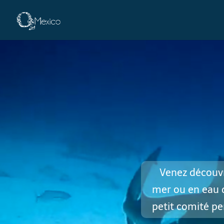
Venez découvri
mer ou en eau d
petit comité pe