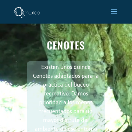
Reproductor
de
vídeo
Cenotes
CENOTES
Existen unos quince
Cenotes adaptados para la
práctica del buceo
recreativo. Damos
prioridad a los menos
frecuentados para un
mayor disfrute del
ambiente de ese entorno