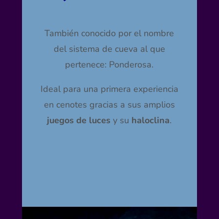
También conocido por el nombre
del sistema de cueva al que
pertenece: Ponderosa.
Ideal para una primera experiencia
en cenotes gracias a sus amplios
juegos de luces
y su
haloclina
.