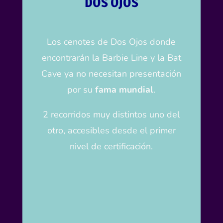
DOS OJOS
Los cenotes de Dos Ojos donde
encontrarán la Barbie Line y la Bat
Cave ya no necesitan presentación
por su
fama mundial
.
2 recorridos muy distintos uno del
otro, accesibles desde el primer
nivel de certificación.