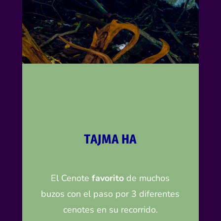
TAJMA HA
El Cenote
favorito
de muchos
buzos con el paso por 3 diferentes
cenotes en su recorrido.