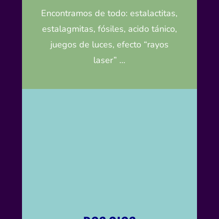
Encontramos de todo: estalactitas,
estalagmitas, fósiles, acido tánico,
juegos de luces, efecto “rayos
laser”
…