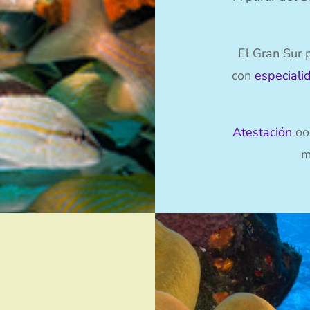
El Gran Sur 
con
especiali
Atestación
oo 
m