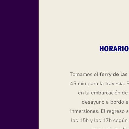
HORARIO
Tomamos el
ferry de la
45 min para la travesía.
en la embarcación de
desayuno a bordo en
inmersiones. El regreso s
las 15h y las 17h según