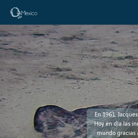
Cozumel
En 1961, Jacques
Hoy en día las i
mundo gracias a 