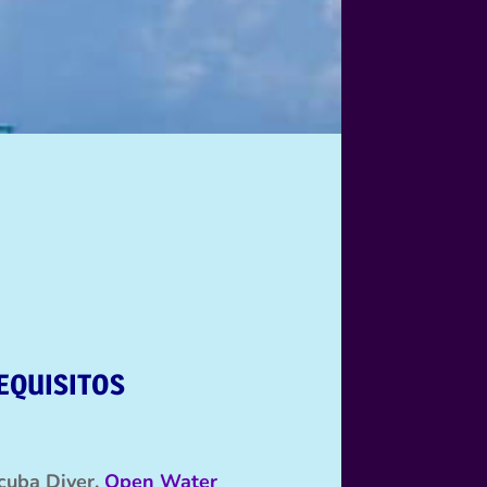
EQUISITOS
cuba Diver,
Open Water