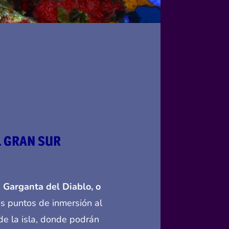
L GRAN SUR
a Garganta del Diablo, o
los puntos de inmersión al
de la isla, donde podrán