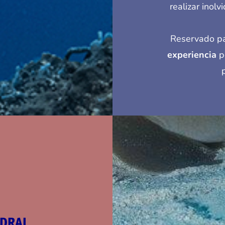
realizar inol
Reservado pa
experiencia
po
EDRAL