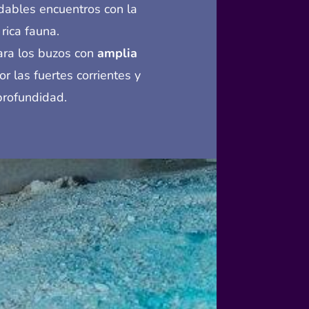
vidables encuentros con la
rica fauna.
ra los buzos con
amplia
r las fuertes corrientes y
profundidad.