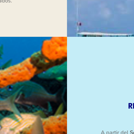
ados.
R
A partir del
S