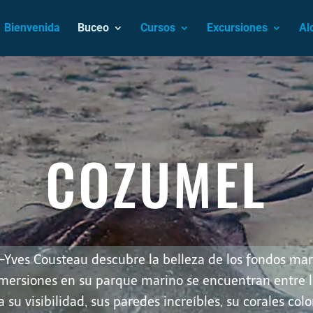
Bienvenida
Buceo
Cursos
Excursiones
Al
Reproductor
de
vídeo
COZUMEL
-Yves Cousteau descubre la belleza de los fondos ma
nmersiones en su parque marino se encuentran entre l
su visibilidad, sus paredes increíbles, su corales color