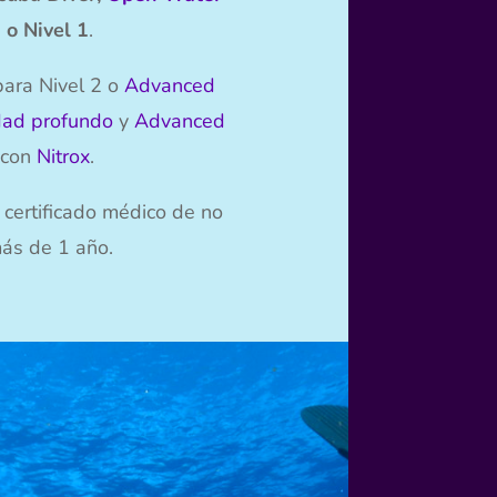
o Nivel 1
.
para Nivel 2 o
Advanced
dad profundo
y
Advanced
con
Nitrox
.
certificado médico de no
ás de 1 año.