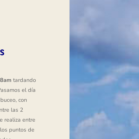
S
s 8am
tardando
 Pasamos el día
 buceo, con
tre las 2
e realiza entre
 los puntos de