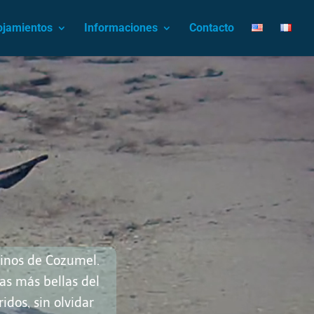
ojamientos
Informaciones
Contacto
rinos de Cozumel.
as más bellas del
idos, sin olvidar