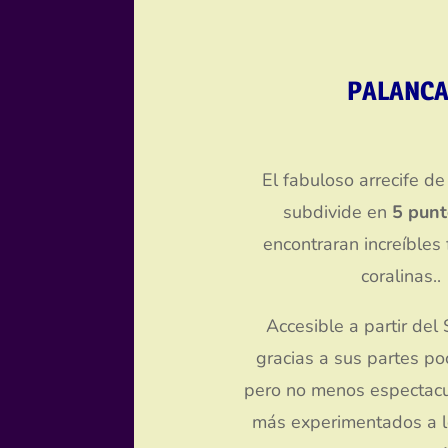
PALANC
El fabuloso arrecife de
subdivide en
5 punt
encontraran increíbles
coralinas..
Accesible a partir del
gracias a sus partes p
pero no menos espectacu
más experimentados a l