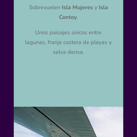
Sobrevuelen
Isla Mujeres
y
Isla
Contoy
.
Unos paisajes únicos entre
lagunas, franja costera de playas y
selva densa.