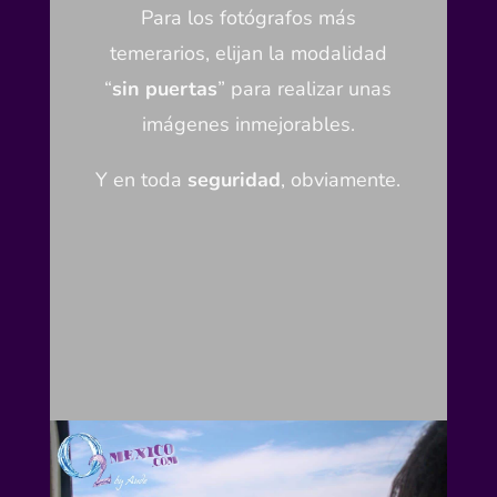
Para los fotógrafos más
temerarios, elijan la modalidad
“
sin puertas
” para realizar unas
imágenes inmejorables.
Y en toda
seguridad
, obviamente.